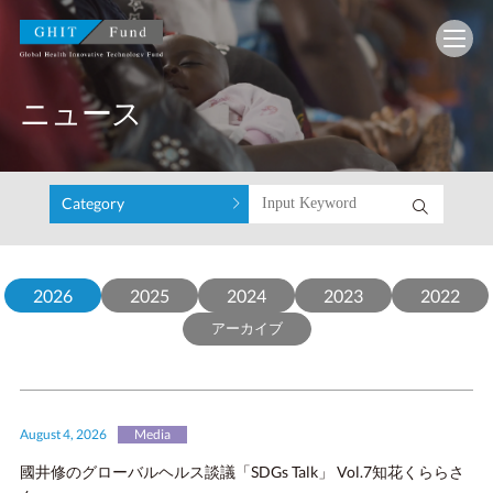
GHIT Fund Global Health Innovative Technology F
ニュース
Category
August 4, 2026
Media
國井修のグローバルヘルス談議「SDGs Talk」 Vol.7知花くららさ