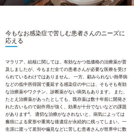
今もなお感染症で苦しむ患者さんのニーズに
応える
マラリア、結核に関しては、有効なかつ低価格の治療薬が普
及しましたが、今もまだ全ての患者さんが必要な医療を受け
られているわけではありません。 一方、顧みられない熱帯病
などの低中所得国で蔓延する感染症の中には、そもそも有効
な治療薬やワクチン、診断薬がない病気もあります。 また、
たとえ治療薬があったとしても、既存薬は数十年前に開発さ
れた古いもので副作用が強く、効果が十分でないなどの課題
4
があります
。 適切な治療がなされないと、病気によっては
瘢痕による変形や重篤な後遺症が永続的に残ってしまい、一
生涯に渡って差別や偏見などに苦しむ患者さんが世界中に数