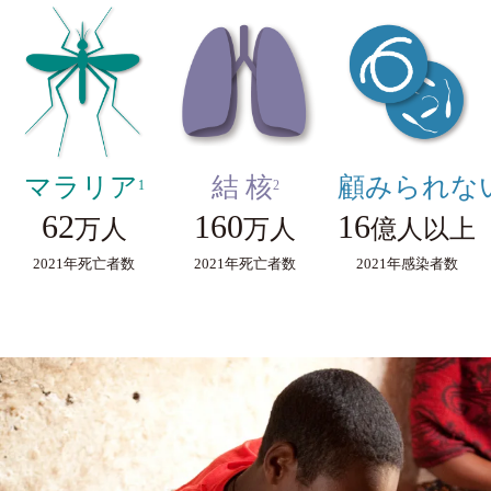
マラリア
結 核
顧みられな
1
2
62
160
16
万人
万人
億人以上
2021年死亡者数
2021年死亡者数
2021年感染者数