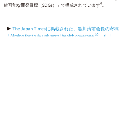
9
続可能な開発目標（SDGs）」で構成され ています
。
The Japan Timesに掲載された、黒川清前会長の寄稿
10
「Aiming for truly universal health coverage
」
読売新聞「論点」に掲載された、スリングスビー BT 前
CEOの寄稿「誰もが医療をー日本が主導」
リスクの高い新薬開発
一方で、新薬開発は容易なことではありません。例えば、1つ
の薬を開発するのに、10年以上、数百億円以上の投資が必要
といわれます。 近年では新薬開発に要する費用は年々増加し
11
ています
。創薬自体、成功確率が低いことで知られており、
莫大な投資と長期間に及ぶ開発など様々なリスクを伴います。