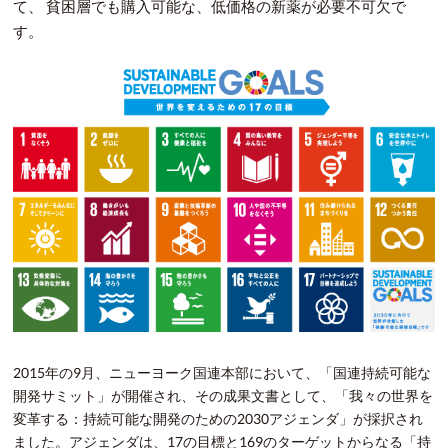
て、 貧困層でも購入可能な、低価格の新薬が必要不可欠で
す。
2015年の9月、ニューヨーク国連本部において、「国連持続可能な
開発サミット」が開催され、その成果文書として、「我々の世界を
変革する：持続可能な開発のための2030アジェンダ」が採択され
ました。アジェンダは、17の目標と169のターゲットからなる「持