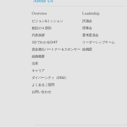
About Us
Overview
Leadership
ビジョン&ミッション
評議会
創設の４原則
理事会
代表挨拶
選考委員会
1分でわかるGHIT
リーダーシップチーム
資金拠出パートナー＆スポンサー
組織図
組織概要
沿革
キャリア
ダイバーシティ（DE&I）
よくあるご質問
お問い合わせ