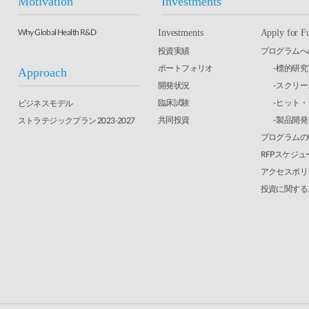
Motivation
Investments
Why Global Health R&D
Investments
Apply for F
投資実績
プログラムへ
ポートフォリオ
- 標的研
Approach
開発状況
- スクリ
臨床試験
- ヒット
ビジネスモデル
共同投資
- 製品開
ストラテジックプラン 2023-2027
プログラムの
RFPスケジュ
アクセスポリ
投資に関する