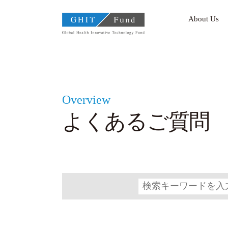
GHIT Fund Global Health I
About Us
Overview
よくあるご質問