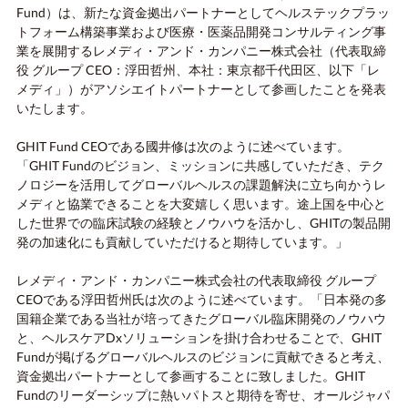
Fund）は、新たな資金拠出パートナーとしてヘルステックプラッ
トフォーム構築事業および医療・医薬品開発コンサルティング事
業を展開するレメディ・アンド・カンパニー株式会社（代表取締
役 グループ CEO：浮田哲州、本社：東京都千代田区、以下「レ
メディ」）がアソシエイトパートナーとして参画したことを発表
いたします。
GHIT Fund CEOである國井修は次のように述べています。
「GHIT Fundのビジョン、ミッションに共感していただき、テク
ノロジーを活用してグローバルヘルスの課題解決に立ち向かうレ
メディと協業できることを大変嬉しく思います。途上国を中心と
した世界での臨床試験の経験とノウハウを活かし、GHITの製品開
発の加速化にも貢献していただけると期待しています。」
レメディ・アンド・カンパニー株式会社の代表取締役 グループ
CEOである浮田哲州氏は次のように述べています。「日本発の多
国籍企業である当社が培ってきたグローバル臨床開発のノウハウ
と、ヘルスケアDxソリューションを掛け合わせることで、GHIT
Fundが掲げるグローバルヘルスのビジョンに貢献できると考え、
資金拠出パートナーとして参画することに致しました。GHIT
Fundのリーダーシップに熱いパトスと期待を寄せ、オールジャパ