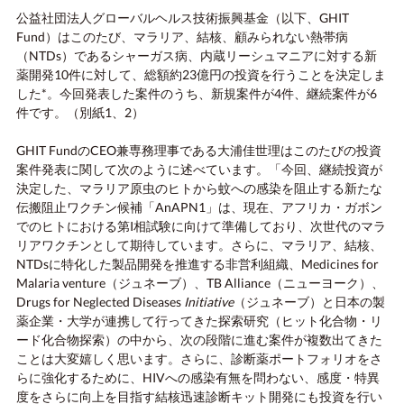
公益社団法人グローバルヘルス技術振興基金（以下、GHIT
Fund）はこのたび、マラリア、結核、顧みられない熱帯病
（NTDs）であるシャーガス病、内蔵リーシュマニアに対する新
薬開発10件に対して、総額約23億円の投資を行うことを決定しま
した*。今回発表した案件のうち、新規案件が4件、継続案件が6
件です。（別紙1、2）
GHIT FundのCEO兼専務理事である大浦佳世理はこのたびの投資
案件発表に関して次のように述べています。「今回、継続投資が
決定した、マラリア原虫のヒトから蚊への感染を阻止する新たな
伝搬阻止ワクチン候補「AnAPN1」は、現在、アフリカ・ガボン
でのヒトにおける第I相試験に向けて準備しており、次世代のマラ
リアワクチンとして期待しています。さらに、マラリア、結核、
NTDsに特化した製品開発を推進する非営利組織、Medicines for
Malaria venture（ジュネーブ）、TB Alliance（ニューヨーク）、
Drugs for Neglected Diseases
Initiative
（ジュネーブ）と日本の製
薬企業・大学が連携して行ってきた探索研究（ヒット化合物・リ
ード化合物探索）の中から、次の段階に進む案件が複数出てきた
ことは大変嬉しく思います。さらに、診断薬ポートフォリオをさ
らに強化するために、HIVへの感染有無を問わない、感度・特異
度をさらに向上を目指す結核迅速診断キット開発にも投資を行い