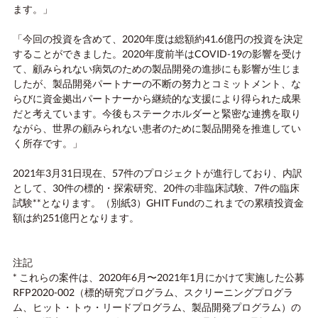
ます。」
「今回の投資を含めて、2020年度は総額約41.6億円の投資を決定
することができました。2020年度前半はCOVID-19の影響を受け
て、顧みられない病気のための製品開発の進捗にも影響が生じま
したが、製品開発パートナーの不断の努力とコミットメント、な
らびに資金拠出パートナーから継続的な支援により得られた成果
だと考えています。今後もステークホルダーと緊密な連携を取り
ながら、世界の顧みられない患者のために製品開発を推進してい
く所存です。」
2021年3月31日現在、57件のプロジェクトが進行しており、内訳
として、30件の標的・探索研究、20件の非臨床試験、7件の臨床
試験**となります。（別紙3）GHIT Fundのこれまでの累積投資金
額は約251億円となります。
注記
* これらの案件は、2020年6月〜2021年1月にかけて実施した公募
RFP2020-002（標的研究プログラム、スクリーニングプログラ
ム、ヒット・トゥ・リードプログラム、製品開発プログラム）の