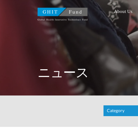
GHIT Fund Global Health I
About Us
ニュース
Category