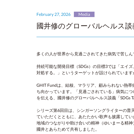
February 27, 2026
Media
國井修のグローバルヘルス談義「S
多くの人が世界から見過ごされてきた病気で苦しん
持続可能な開発目標（SDGs）の目標3では「エ
対処する。」というターゲットが設けられています
GHIT Fundは、結核、マラリア、顧みられな
ち向かっています。「見過ごされている」病気につ
を伝える、國井修のグローバルヘルス談義「SDGs 
シリーズ第6回目は、シンガーソングライターの普天間かお
ていただくとともに、あたたかい歌声も披露してい
地域のつながりや助け合いの精神（ゆいまーる精神
國井とあらためて共有しました。