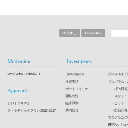
寄付する
Newsletter
Motivation
Investments
Why Global Health R&D
Investments
Apply for F
投資実績
プログラムへ
ポートフォリオ
- 標的研
Approach
開発状況
- スクリ
臨床試験
- ヒット
ビジネスモデル
共同投資
- 製品開
ストラテジックプラン 2023-2027
プログラムの
RFPスケジュ