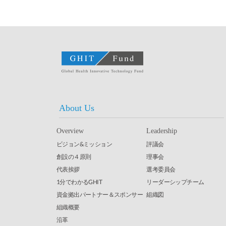
About Us
Overview
Leadership
ビジョン&ミッション
評議会
創設の４原則
理事会
代表挨拶
選考委員会
1分でわかるGHIT
リーダーシップチーム
資金拠出パートナー＆スポンサー
組織図
組織概要
沿革