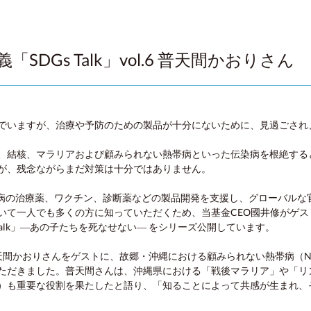
DGs Talk」vol.6 普天間かおりさん
でいますが、治療や予防のための製品が十分にないために、見過ごされ
イズ、結核、マラリアおよび顧みられない熱帯病といった伝染病を根絶す
が、残念ながらまだ対策は十分ではありません。
い熱帯病の治療薬、ワクチン、診断薬などの製品開発を支援し、グローバル
いて一人でも多くの方に知っていただくため、当基金CEO國井修がゲ
Talk」―あの子たちを死なせない― をシリーズ公開しています。
りさんをゲストに、故郷・沖縄における顧みられない熱帯病（Neglected 
ただきました。普天間さんは、沖縄県における「戦後マラリア」や「リ
）も重要な役割を果たしたと語り、「知ることによって共感が生まれ、