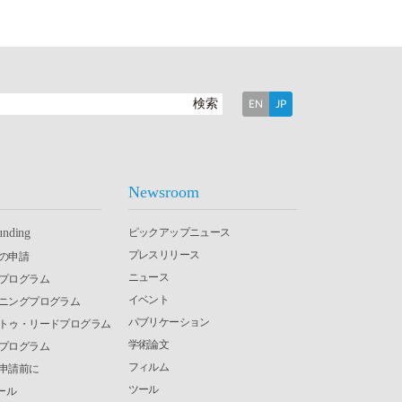
検索
EN
JP
Newsroom
ピックアップニュース
unding
プレスリリース
の申請
ニュース
究プログラム
イベント
ーニングプログラム
パブリケーション
・トゥ・リードプログラム
学術論文
発プログラム
フィルム
申請前に
ツール
ール