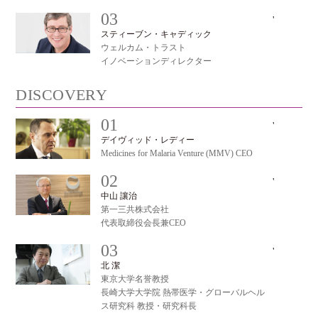
03
'
#
スティーブン・キャディック
ウェルカム・トラスト
イノベーションディレクター
DISCOVERY
01
'
#
デイヴィッド・レディー
Medicines for Malaria Venture (MMV) CEO
02
'
#
中山 讓治
第一三共株式会社
代表取締役会長兼CEO
03
'
#
北 潔
東京大学名誉教授
長崎大学大学院 熱帯医学・グローバルヘル
ス研究科 教授・研究科長