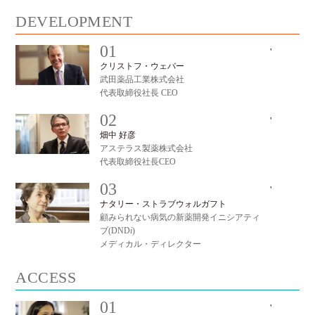
DEVELOPMENT
01
'
#
クリストフ・ウェバー
武田薬品工業株式会社
代表取締役社長 CEO
02
'
#
畑中 好彦
アステラス製薬株式会社
代表取締役社長CEO
03
'
#
ナタリー・ストラブウォルガフト
顧みられない病気の新薬開発イニシアティ
ブ(DND
i
)
メディカル・ディレクター
ACCESS
01
'
#