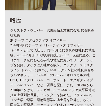
略歴
クリストフ・ウェバー 武田薬品工業株式会社 代表取締
役社長
兼 チーフ エグゼクティブ オフィサー
2014年4月にチーフ オペレーティング オフィサー
（COO）として入社し、同年6月に代表取締役社長に就任
後、2015年4月より代表取締役社長 CEO、現在に至る。こ
れまで、多岐にわたる事業や地域においてリーダーシッ
プを発揮。タケダに入社する以前、グラクソ・スミスク
ライン（GSK）において、GSK ワクチン社の社長兼ゼネ
ラルマネジャー、ベルギーのGSKバイオロジカルズ社
CEO、GSKグローバル・コーポレート・エグゼクティブ
チームのメンバーなど、要職を歴任。また、2008年から
2010年にかけて、シンガポールで GSK アジア太平洋地域
担当上級副社長兼ディレクターを務めた。フランスのリ
ヨン大学で薬学・薬物動態学の博士号を取得し、さらに
同大学で医薬品マーケティングおよびアカウンティング/