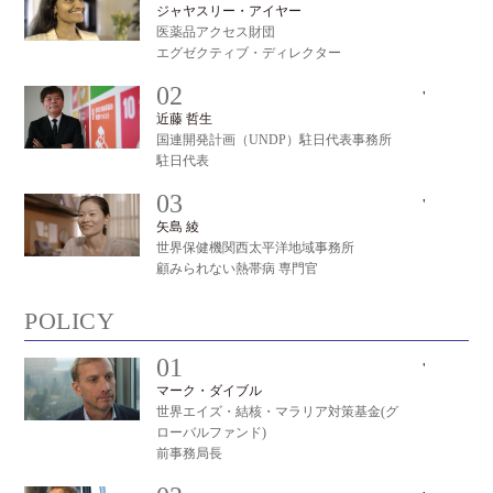
ジャヤスリー・アイヤー
医薬品アクセス財団
エグゼクティブ・ディレクター
02
'
#
近藤 哲生
国連開発計画（UNDP）駐日代表事務所
駐日代表
03
'
#
矢島 綾
世界保健機関西太平洋地域事務所
顧みられない熱帯病 専門官
POLICY
01
'
#
マーク・ダイブル
世界エイズ・結核・マラリア対策基金(グ
ローバルファンド)
前事務局長