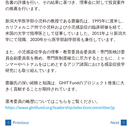
告書の評価を行い、その結果に基づき、理事会に対して投資案件
の推薦を行います。
新潟大学医学部小児科の教授である齋藤氏は、1995年に渡米し、
カリフォルニア州で小児科および小児感染症の臨床研修を経て、
米国の大学で指導医として従事していました。2011年より新潟大
学にて現職、2020年から医学部副学部長も兼任しています。
また、小児感染症学会の理事・教育委員会委員長・専門医検討委
員会副委員長を務め、専門医制度確立に尽力するとともに、ミャ
ンマーやベトナムをはじめとするアジア諸国における感染症疫学
研究にも取り組んでいます。
齋藤氏の深い経験と知識は、GHIT Fundのプロジェクト推進に大
きく貢献することが期待されています。
選考委員の略歴についてはこちらをご覧ください。
https://www.ghitfund.org/leadership/selectioncommittee/jp
Previous
Next