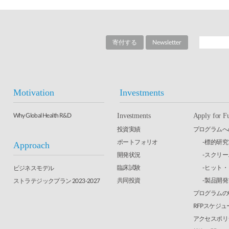
寄付する
Newsletter
Motivation
Investments
Why Global Health R&D
Investments
Apply for F
投資実績
プログラムへ
ポートフォリオ
- 標的研
Approach
開発状況
- スクリ
臨床試験
- ヒット
ビジネスモデル
共同投資
- 製品開
ストラテジックプラン 2023-2027
プログラムの
RFPスケジュ
アクセスポリ