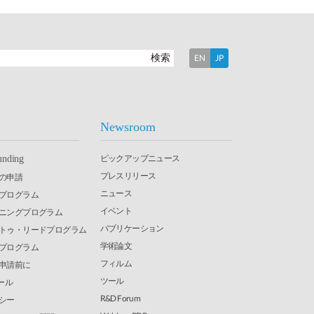
検索
EN
JP
Newsroom
ピックアップニュース
unding
プレスリリース
の申請
ニュース
究プログラム
イベント
ーニングプログラム
パブリケーション
・トゥ・リードプログラム
学術論文
発プログラム
フィルム
申請前に
ツール
ール
R&D Forum
シー