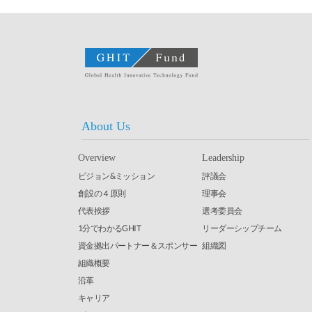
About Us
Overview
Leadership
ビジョン&ミッション
評議会
創設の４原則
理事会
代表挨拶
選考委員会
1分でわかるGHIT
リーダーシップチーム
資金拠出パートナー＆スポンサー
組織図
組織概要
沿革
キャリア