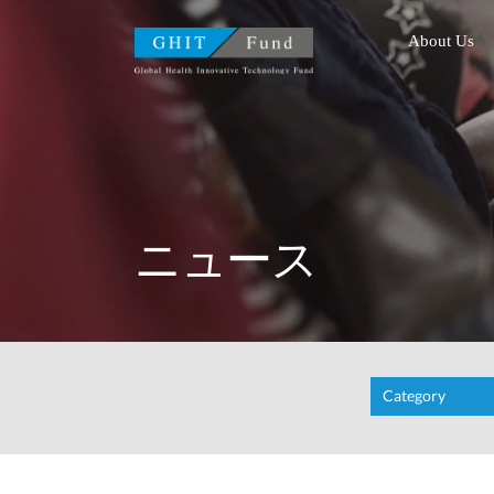
GHIT Fund Global Health I
About Us
ニュース
Category