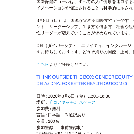
国際保健のゴールは、すべての人の健康を達成する
イノベーションが促進されることも科学的に示され
3月8日（日）は、国連が定める国際女性デーです。
ント、リーダーシップ、生き方や働き方、社会や組
性リーダーが増えていくことが求められています。
DEI（ダイバーシティ、エクイティ、インクルー
をお待ちしております。どうぞ周りの同僚、上司、
こちら
よりご登録ください。
THINK OUTSIDE THE BOX: GENDER EQUITY
DEI AS DNA, FOR BETTER HEALTH OUTCOMES
日時 : 2020年3月6日（金）13:00-18:30
場所 :
ザ コアキッチン スペース
参加費 : 無料
言語 : 日本語 ※通訳あり
定員 : 100名
参加登録 : 事前登録制*
* 登録締め切りは3月2日（月）です。