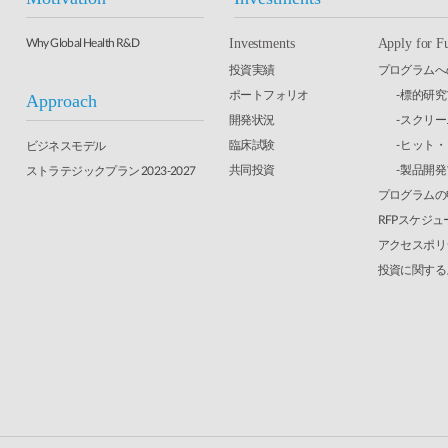
Why Global Health R&D
Investments
Apply for F
投資実績
プログラムへ
ポートフォリオ
- 標的研
Approach
開発状況
- スクリ
臨床試験
- ヒット
ビジネスモデル
共同投資
- 製品開
ストラテジックプラン 2023-2027
プログラムの
RFPスケジュ
アクセスポリ
投資に関する