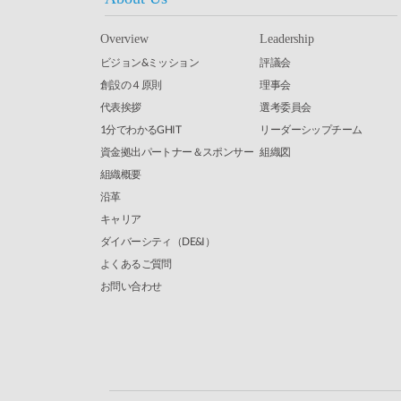
Overview
Leadership
ビジョン&ミッション
評議会
創設の４原則
理事会
代表挨拶
選考委員会
1分でわかるGHIT
リーダーシップチーム
資金拠出パートナー＆スポンサー
組織図
組織概要
沿革
キャリア
ダイバーシティ（DE&I）
よくあるご質問
お問い合わせ