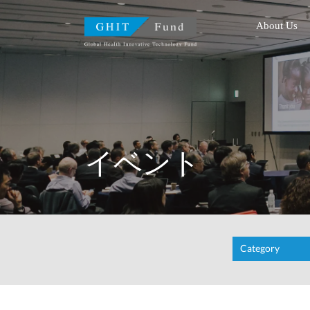
GHIT Fund Global Health I
About Us
イベント
Category