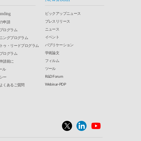
ピックアップニュース
unding
プレスリリース
の申請
ニュース
究プログラム
イベント
ーニングプログラム
パブリケーション
・トゥ・リードプログラム
学術論文
発プログラム
フィルム
申請前に
ツール
ール
R&D Forum
シー
Webinar-PDP
よくあるご質問