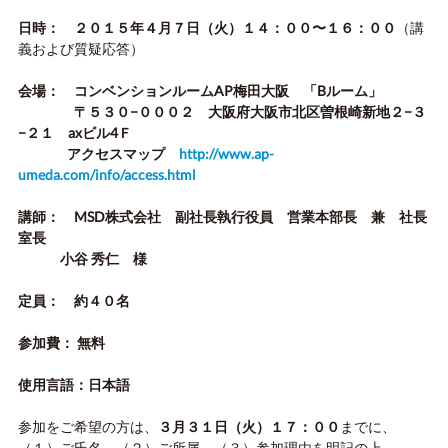
日時： ２０１５年４月７日（火）１４：００〜１６：００
（講
義および質疑応答）
会場： コンベンションルーム
AP
梅田大阪 「
B
ルーム」
〒５３０−０００２ 大阪府大阪市北区曽根崎新地２−３
−２１
ax
ビル
4
Ｆ
アクセスマップ
http://www.ap-
umeda.com/info/access.html
講師：
MSD
株式会社 副社長執行役員 営業本部長 兼 社長
室長
小谷 秀仁 様
定員： 約４０名
参加費： 無料
使用言語：日本語
参加をご希望の方は、
３月３１日（火）１７：００
までに、
（１）ご氏名 （２）ご所属 （３）参加理由を明記の上、