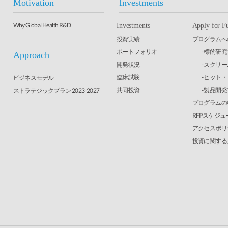
Motivation
Investments
Why Global Health R&D
Investments
Apply for F
投資実績
プログラムへ
ポートフォリオ
- 標的研
Approach
開発状況
- スクリ
臨床試験
- ヒット
ビジネスモデル
共同投資
- 製品開
ストラテジックプラン 2023-2027
プログラムの
RFPスケジュ
アクセスポリ
投資に関する