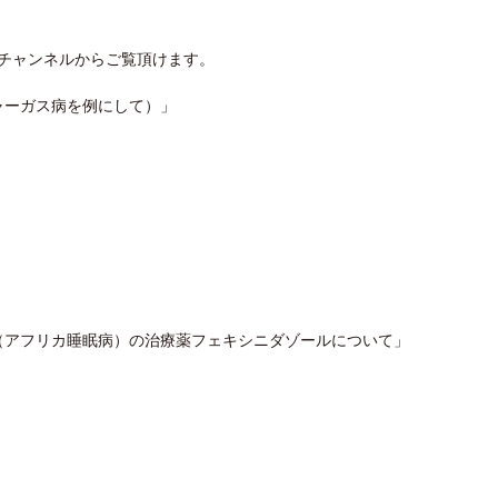
ubeチャンネルからご覧頂けます。
ャーガス病を例にして）」
（アフリカ睡眠病）の治療薬フェキシニダゾールについて」