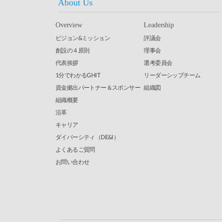
About Us
Overview
Leadership
ビジョン&ミッション
評議会
創設の４原則
理事会
代表挨拶
選考委員会
1分でわかるGHIT
リーダーシップチーム
資金拠出パートナー＆スポンサー
組織図
組織概要
沿革
キャリア
ダイバーシティ（DE&I）
よくあるご質問
お問い合わせ