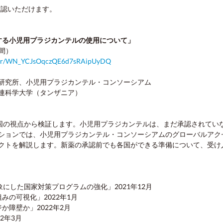
確認いただけます。
する小児用プラジカンテルの使用について」
時間）
ister/WN_YCJsOqczQE6d7sRAipUyDQ
研究所、小児用プラジカンテル・コンソーシアム
連科学大学（タンザニア）
を国の視点から検証します。小児用プラジカンテルは、まだ承認されてい
ションでは、小児用プラジカンテル・コンソーシアムのグローバルアク
クトを解説します。新薬の承認前でも各国ができる準備について、受け
象にした国家対策プログラムの強化」2021年12月
の可視化」2022年1月
障壁か」2022年2月
2年3月