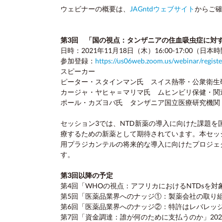
ウェビナーの概要は、
JAGntdウェブサイト
からご
第3回 「国の視点：タンザニアの住血吸虫症に対
日時：2021年11月18日（木）16:00-17:00（日本
参加登録：
https://us06web.zoom.us/webinar/reg
スピーカー
ピーター・スタインマン氏 スイス熱帯・公衆衛生
カージャ・ヤヒャ＝マリマ氏 ムヒンビリ保健・関
ポール・カズヨバ氏 タンザニア国立医療研究機関
セッション3では、NTD新薬の導入に向けた課題
療するための新薬として期待されています。本セッ
用プラジカンテルの将来的な導入に向けたプロジェ
す。​​
第3回以降の予定
第4回「WHOの視点：アフリカにおけるNTDsを対
第5回「医薬品業界へのナッジ①：製薬会社の取り組み
第6回「医薬品業界へのナッジ②：特許はレバレッジか
第7回「資金調達：誰が何のために支払うのか」202