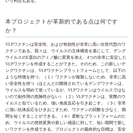
いう利点もある。
本プロジェクトが革新的である点は何です
か？
VLPワクチンは安全性、および有効性が非常に高い次世代型のワ
クチンである。我々は、ウイルスの立体構造を基にして、デング
ウイルスのE蛋白のアミノ酸に変異を加え、4つの非常に安定した
VLPワクチンを作成することができた。そのため、この新しいデ
ングワクチンは、VLPワクチンプラットフォームとして、以下の
ような特徴を持つ。（１）ワクチンが複製しないため、非常に高
い安全性を持つ（ほとんどの開発されているデングワクチンは、
ウイルスを弱めて使っているが、VLPワクチンはウイルスではな
いので副作用の危険性がない）（２）VLPワクチンは、実際のウ
イルスと似ているため、強い免疫反応を引き起こす。（３）非常
に強い抗体反応をひきおこすため、ワクチンの回数を少なく、期
間を短くすることができる。（４）柔軟なプラットフォームのた
め、ウイルスの突然変異や新しい感染に対して、短い期間で新し
いワクチンを作成できる。プロジェクトの最終的な目標は、安全