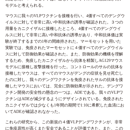
モデルと考えられる。
マウスに我々のVLPワクチンを接種を行い、4価すべてのデングウ
イルスに対して非常に高い中和抗体の誘導が確認された。３つの
用量をカニクイザルに接種したところ、4価すべてのデングウイ
ルスに対して非常に高い中和抗体の誘導があり、中和抗体価は実
験が終了するまでの1年の間維持された。マーモセットを用いた
実験では、免疫されたマーモセットに４価すべてのデングウイル
スに対して防御効果が確認された。また、防御効果の機構を理解
するため、免疫したカニクイザルから抗体を精製しAG129マウス
モデルに接種し攻撃接種を行った。コントロールのサルの抗体を
接種したマウスは、すべてのマウスがデングの症状を見せ死亡し
たのに対し、我々のデングワクチンを免疫されたサルの抗体を接
種したマウスにおいては、完全に防御効果が示された。デングワ
クチン開発の安全性の懸念の一つは、ADEである。我々のVLPワ
クチンはADEが減少するようにデザインされている。免疫された
カニクイザルでは少なくも1年間の期間で1:10に希釈した血清にお
いてADEが確認されなかった。
これらの研究から、この新規の４価VLPデングワクチンが、非常
に免疫原性が高くまた安全であることが評価できた。また、この