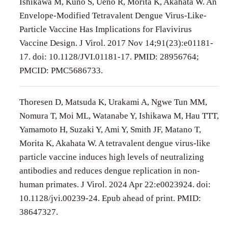
Ishikawa M, Kuno S, Ueno R, Morita K, Akahata W. An
Envelope-Modified Tetravalent Dengue Virus-Like-
Particle Vaccine Has Implications for Flavivirus
Vaccine Design. J Virol. 2017 Nov 14;91(23):e01181-
17. doi: 10.1128/JVI.01181-17. PMID: 28956764;
PMCID: PMC5686733.
Thoresen D, Matsuda K, Urakami A, Ngwe Tun MM,
Nomura T, Moi ML, Watanabe Y, Ishikawa M, Hau TTT,
Yamamoto H, Suzaki Y, Ami Y, Smith JF, Matano T,
Morita K, Akahata W. A tetravalent dengue virus-like
particle vaccine induces high levels of neutralizing
antibodies and reduces dengue replication in non-
human primates. J Virol. 2024 Apr 22:e0023924. doi:
10.1128/jvi.00239-24. Epub ahead of print. PMID:
38647327.