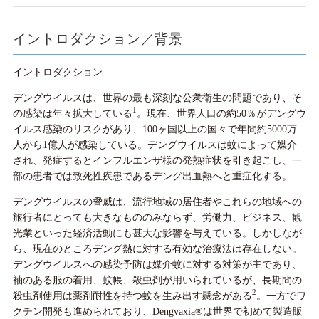
イントロダクション／背景
イントロダクション
デングウイルスは、世界の最も深刻な公衆衛生の問題であり、そ
1
の感染は年々拡大している
。現在、世界人口の約50％がデングウ
イルス感染のリスクがあり、100ヶ国以上の国々で年間約5000万
人から1億人が感染している。デングウイルスは蚊によって媒介
され、発症するとインフルエンザ様の発熱症状を引き起こし、一
部の患者では致死性疾患であるデング出血熱へと重症化する。
デングウイルスの脅威は、流行地域の居住者やこれらの地域への
旅行者にとっても大きなもののみならず、労働力、ビジネス、観
光業といった経済活動にも甚大な影響を与えている。しかしなが
ら、現在のところデング熱に対する有効な治療法は存在しない。
デングウイルスへの感染予防は媒介蚊に対する対策が主であり、
袖のある服の着用、蚊帳、殺虫剤が用いられているが、長期間の
2
殺虫剤使用は薬剤耐性を持つ蚊を生み出す懸念がある
。一方でワ
クチン開発も進められており、Dengvaxia®は世界で初めて製造販