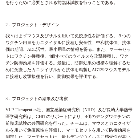
を行うために必要とされる前臨床試験を行うことである。
2．プロジェクト・デザイン
我々はまずマウス及びサルを用いて免疫原性を評価する。３つの
ワクチン用量をカニクイザルに接種し安全性、中和抗体価、抗体
価の期間、ADE活性、最小用量の情報を得る。また、マーモセッ
トにワクチン接種後、4価すべてのウイルスを攻撃接種し、ワク
チン防御効果を評価する。最後に、防御効果の機構を理解するた
めに免疫したカニクイザルから抗体を精製しAG129マウスモデル
に接種し攻撃接種を行い、防御効果を評価する。
3．プロジェクトの結果及び考察
VLP Therapeutics社、国立感染症研究所（NIID）及び長崎大学熱帯
医学研究所は、GHITのサポートにより、4価のデングワクチンの
前臨床試験の共同研究を行った。チームは、マウスとカニクイザ
ルを用いて免疫原性を評価し、マーモセットを用いて防御効果を
測定した。マーモセットは、最もデングウイルスに感受性が高い