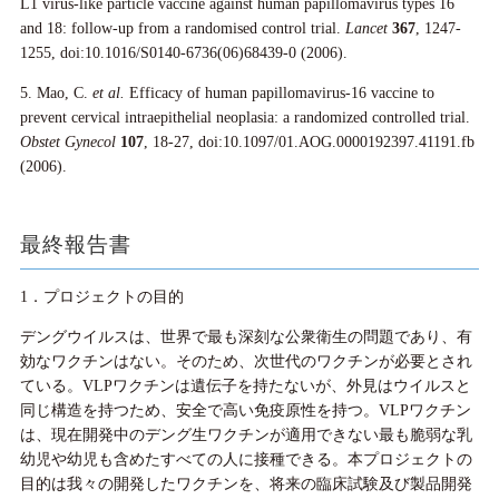
L1 virus-like particle vaccine against human papillomavirus types 16
and 18: follow-up from a randomised control trial.
Lancet
367
, 1247-
1255, doi:10.1016/S0140-6736(06)68439-0 (2006).
5. Mao, C.
et al.
Efficacy of human papillomavirus-16 vaccine to
prevent cervical intraepithelial neoplasia: a randomized controlled trial.
Obstet Gynecol
107
, 18-27, doi:10.1097/01.AOG.0000192397.41191.fb
(2006).
最終報告書
1．プロジェクトの目的
デングウイルスは、世界で最も深刻な公衆衛生の問題であり、有
効なワクチンはない。そのため、次世代のワクチンが必要とされ
ている。VLPワクチンは遺伝子を持たないが、外見はウイルスと
同じ構造を持つため、安全で高い免疫原性を持つ。VLPワクチン
は、現在開発中のデング生ワクチンが適用できない最も脆弱な乳
幼児や幼児も含めたすべての人に接種できる。本プロジェクトの
目的は我々の開発したワクチンを、将来の臨床試験及び製品開発