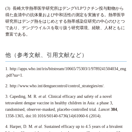
(3) 長崎大学熱帯医学研究所はデングVLPワクチン投与動物から
得た血清中の抗体量および中和活性の測定を実施する。熱帯医学
研究所はデング熱をはじめとする熱帯感染症研究の中心のひとつ
であり、デングウイルスを取り扱う研究環境、経験、人材ともに
豊富である。
他（参考文献、引用文献など）
1.
http://apps.who.int/iris/bitstream/10665/75303/1/9789241504034_eng
.pdf?ua=1
.
2.
http://www.who.int/denguecontrol/control_strategies/en/
.
3. Capeding, M. R.
et al.
Clinical efficacy and safety of a novel
tetravalent dengue vaccine in healthy children in Asia: a phase 3,
randomised, observer-masked, placebo-controlled trial.
Lancet
384
,
1358-1365, doi:10.1016/S0140-6736(14)61060-6 (2014).
4. Harper, D. M.
et al.
Sustained efficacy up to 4.5 years of a bivalent