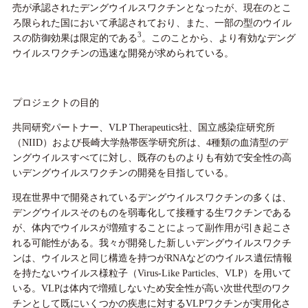
売が承認されたデングウイルスワクチンとなったが、現在のとこ
ろ限られた国において承認されており、また、一部の型のウイル
3
スの防御効果は限定的である
。このことから、より有効なデング
ウイルスワクチンの迅速な開発が求められている。
プロジェクトの目的
共同研究パートナー、VLP Therapeutics社、国立感染症研究所
（NIID）および長崎大学熱帯医学研究所は、4種類の血清型のデ
ングウイルスすべてに対し、既存のものよりも有効で安全性の高
いデングウイルスワクチンの開発を目指している。
現在世界中で開発されているデングウイルスワクチンの多くは、
デングウイルスそのものを弱毒化して接種する生ワクチンである
が、体内でウイルスが増殖することによって副作用が引き起こさ
れる可能性がある。我々が開発した新しいデングウイルスワクチ
ンは、ウイルスと同じ構造を持つがRNAなどのウイルス遺伝情報
を持たないウイルス様粒子（Virus-Like Particles、VLP）を用いて
いる。VLPは体内で増殖しないため安全性が高い次世代型のワク
チンとして既にいくつかの疾患に対するVLPワクチンが実用化さ