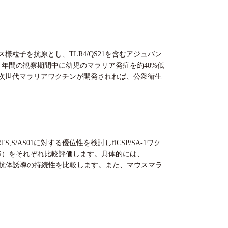
様粒子を抗原とし、TLR4/QS21を含むアジュバン
、４年間の観察期間中に幼児のマラリア発症を約40%低
次世代マラリアワクチンが開発されれば、公衆衛生
/AS01に対する優位性を検討しflCSP/SA-1ワク
S,S）をそれぞれ比較評価します。具体的には、
AS01の抗体誘導の持続性を比較します。また、マウスマラ