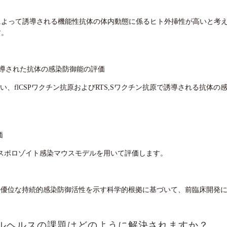
によって誘導される機能性抗体の体内動態に係るヒト外挿性が高いと考えら
す。
クチンで誘導された抗体の感染防御能の評価
い、flCSPワクチン抗原およびRTS,Sワクチン抗原で誘導される抗
価
能を、スポロゾイト感染マウスモデルを用いて評価します。
-1ワクチンの優位な持続的感染防御活性を示す科学的根拠に基づいて、前臨床
ルヘルスの課題はどのように解決されますか？