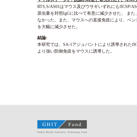
RTS,S/AS01はマウス及びウサギいずれにもflCSP
原虫量を対照IgGに比べて有意に減少させた。 また、f
なかった。また、マウスへの直接免疫により、ベンチマーク
を大幅に減少させた。
結論:
本研究では、SA-1アジュバントにより誘導されたflCSP
より強い防御免疫をマウスに誘導した。