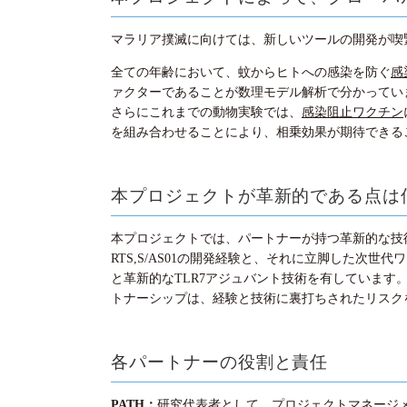
マラリア撲滅に向けては、新しいツールの開発が喫
全ての年齢において、蚊からヒトへの感染を防ぐ
感
ァクターであることが数理モデル解析で分かってい
さらにこれまでの動物実験では、
感染阻止ワクチン
を組み合わせることにより、相乗効果が期待できる
本プロジェクトが革新的である点は
本プロジェクトでは、パートナーが持つ革新的な技
RTS,S/AS01の開発経験と、それに立脚した
と革新的なTLR7アジュバント技術を有していま
トナーシップは、経験と技術に裏打ちされたリスク
各パートナーの役割と責任
PATH：
研究代表者として、プロジェクトマネージメ