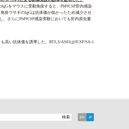
ギのIgGをマウスに受動免疫すると、PbPfCSP肝内感染
AS01免疫ウサギのIgGは抗体価が低かったため減少させ
示し、さらにPbPfCSP感染実験においても肝内原虫量
抗体価を誘導した。RTS,S/AS01はflCSP/SA-1
検索
EN
JP