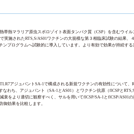
長の熱帯熱マラリア原虫スポロゾイト表面タンパク質（CSP）を含むウイルス
で実施されたRTS,S/AS01ワクチンの大規模な第３相臨床試験の結果
チンプログラムへ試験的に導入しています。より有効で効果が持続する
LR7アジュバントSA-1で構成される新規ワクチンの有効性について、RTS,S
わち、アジュバント（SA-1とAS01）とワクチン抗原（flCSPとRT
の減衰をより適切に観察すべく、サルを用いてflCSP/SA-1とflCSP/
01の防御効果を比較します。