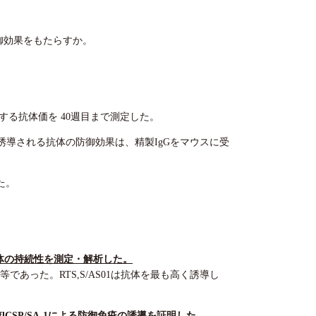
防御効果をもたらすか。
抗原に対する抗体価を 40週目まで測定した。
1免疫で誘導される抗体の防御効果は、精製IgGをマウスに受
た。
れた抗体の持続性を測定・解析した。
同等であった。RTS,S/AS01は抗体を最も高く誘導し
lCSP/SA-1による防御免疫の誘導を証明した。