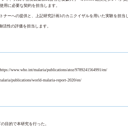
ンの使用に必要な契約を担当します。
パートナーへの提供と、上記研究計画1のカニクイザルを用いた実験を担当
御活性の評価を担当します。
https://www.who.int/malaria/publications/atoz/9789241564991/en/
alaria/publications/world-malaria-report-2020/en/
下の目的で本研究を行った。