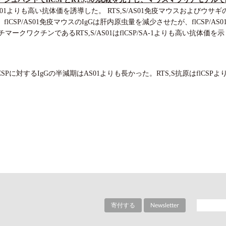
/AS01よりも高い抗体価を誘導した。 RTS,S/AS01免疫マウスおよびウサ
lCSP/AS01免疫マウスのIgGは肝内原虫量を減少させたが、flCSP/
ワクチンであるRTS,S/AS01はflCSP/SA-1よりも高い抗体価を
に対するIgGの半減期はAS01よりも長かった。RTS,S抗原はflCSPよりも高い
寄付する
Newsletter