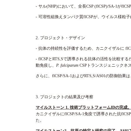
- サル(NHP)において、全長CSP (flCSP)/SA-1が
- 可溶性組換えタンパク質flCSPが、ウイルス様粒
2. プロジェクト・デザイン
- 抗体の持続性を評価するため、カニクイザルに flCSP/
- flCSPとRTS,Sで誘導される抗体の活性を比較す
動免疫し、
P. falciparum
CSPトランスジェニックネズ
さらに、flCSP/SA-1およびRTS,S/AS01の
3. プロジェクトの結果及び考察
マイルストーン 1. 技術プラットフォームIDの完成。N
カニクイザルにflCSP/SA-1免疫で誘導された抗fl
た。
マイルストーン2．抗原の特定と研究の完了。AS01ア