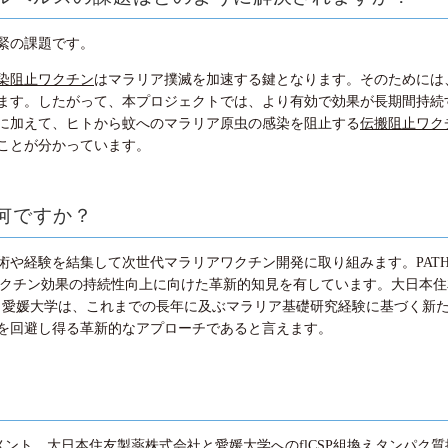
緊の課題です。
染阻止ワクチン
はマラリア撲滅を加速する鍵となります。そのためには
ます。したがって、本プロジェクトでは、より有効で効果が長期間持続
に加えて、ヒトから蚊へのマラリア原虫の感染を阻止する
伝搬阻止ワク
ことが分かっています。
何ですか？
術や経験を結集して次世代マラリアワクチン開発に取り組みます。PAT
次世代ワクチン効果の持続性向上に向けた革新的知見を有しています。大日
す。愛媛大学は、これまでの長年に及ぶマラリア基礎研究経験に基づく新
を回避し得る革新的なアプローチであると言えます。
ント、大日本住友製薬株式会社と愛媛大学へのflCSP組換えタンパク