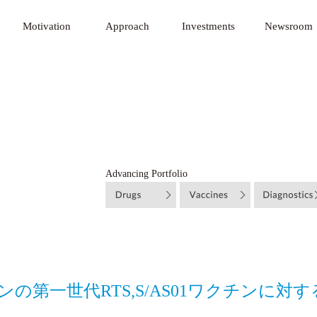
nnovative Technology Fund
Motivation
Approach
Investments
Newsroom
Advancing Portfolio
チンの第一世代RTS,S/AS01ワクチンに対