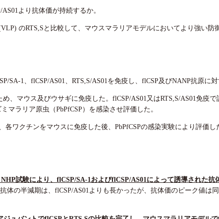
flCSP/AS01より抗体価が持続するか。
子(VLP) のRTS,Sと比較して、マウスマラリアモデルにおいてより強い
SA-1、flCSP/AS01、RTS,S/AS01を免疫し、flCSP及びNANP
るため、マウス及びウサギに免疫した。flCSP/AS01又はRTS,S/AS0
ミマラリア原虫（PbPfCSP）を感染させ評価した。
防御効果は、各ワクチンをマウスに免疫した後、PbPfCSPの感染実験により評価し
HP試験により、flCSP/SA-1およびflCSP/AS01によって誘導さ
CSP抗体の半減期は、flCSP/AS01よりも長かったが、抗体価のピーク値は
ジュバントでflCSPとRTS,Sの比較を完了し、マウスマラリアモデルでf