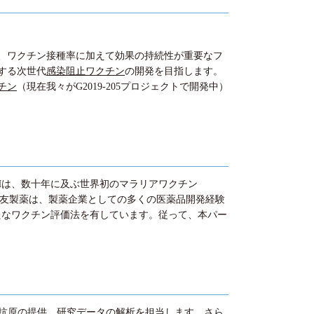
、ワクチン接種率に加えて効果の持続性が重要なフ
する次世代
感染阻止ワクチン
の開発を目指します。
チン
（現在我々がG2019-205プロジェクトで開発中）
Hは、数十年に及ぶ世界初のマラリアワクチン
本住友製薬は、製薬企業としての多くの医薬品開発経験
たなワクチン評価法を有しています。従って、本パー
質抗原の提供、研究データの解析を担当します。さら