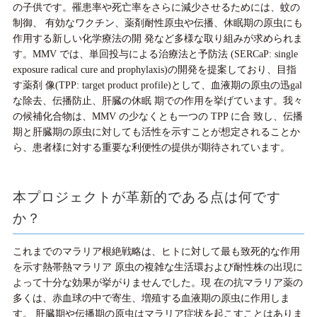
の子供です。罹患率や死亡率をさらに減少させるためには、蚊の
制御、 有効なワクチン、薬剤耐性原虫や伝播、休眠期の原虫にも
作用する新しい化学療法の開 発など多様な取り組みが求められま
す。MMV では、単回投与による治療法と予防法 (SERCaP: single
exposure radical cure and prophylaxis)の開発を提案しており、目指
す薬剤 像(TPP: target product profile)として、血液期の原虫の迅gal
な除去、伝播防止、肝臓の休眠 期での作用を挙げています。我々
の候補化合物は、MMV の少なくとも一つの TPP に合 致し、伝播
期と肝臓期の原虫に対しても活性を示すことが想定されることか
ら、患者様に対する重要な利便性の提供が期待されています。
本プロジェクトが革新的である点は何です
か？
これまでのマラリア根絶戦略は、ヒトに対して最も致死的な作用
を示す熱帯熱マラリア 原虫の複雑な生活環および耐性株の出現に
よって十分な効果が挙がりませんでした。現 在の抗マラリア薬の
多くは、赤血球の中で寄生、増殖する血液期の原虫に作用しま
す。 肝臓期や伝播期の原虫はマラリア症状を起こすことはありま