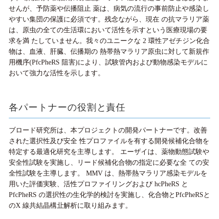
せんが、予防薬や伝播阻止 薬は、病気の流行の事前防止や感染し
やすい集団の保護に必須です。残念ながら、現在 の抗マラリア薬
は、原虫の全ての生活環において活性を示すという医療現場の要
求を満 たしていません。我々のユニークな 2 環性アゼチジン化合
物は、血液、肝臓、伝播期の 熱帯熱マラリア原虫に対して新規作
用機序(PfcPheRS 阻害)により、試験管内および動物感染モデルに
おいて強力な活性を示します。
各パートナーの役割と責任
ブロード研究所は、本プロジェクトの開発パートナーです。改善
された選択性及び安全 性プロファイルを有する開発候補化合物を
特定する最適化研究を主導します。 エーザイは、薬物動態試験や
安全性試験を実施し、リード候補化合物の指定に必要な全 ての安
全性試験を主導します。 MMV は、熱帯熱マラリア感染モデルを
用いた評価実験、活性プロファイリングおよび hcPheRS と
PfcPheRS の選択性の生化学的検討を実施し、化合物とPfcPheRSと
のX 線共結晶構㐀解析に取り組みます。