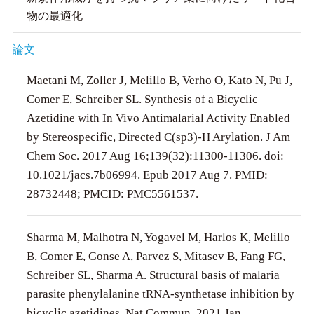
物の最適化
論文
Maetani M, Zoller J, Melillo B, Verho O, Kato N, Pu J,
Comer E, Schreiber SL. Synthesis of a Bicyclic
Azetidine with In Vivo Antimalarial Activity Enabled
by Stereospecific, Directed C(sp3)-H Arylation. J Am
Chem Soc. 2017 Aug 16;139(32):11300-11306. doi:
10.1021/jacs.7b06994. Epub 2017 Aug 7. PMID:
28732448; PMCID: PMC5561537.
Sharma M, Malhotra N, Yogavel M, Harlos K, Melillo
B, Comer E, Gonse A, Parvez S, Mitasev B, Fang FG,
Schreiber SL, Sharma A. Structural basis of malaria
parasite phenylalanine tRNA-synthetase inhibition by
bicyclic azetidines. Nat Commun. 2021 Jan