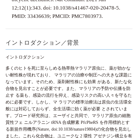
12;12(1):343. doi: 10.1038/s41467-020-20478-5.
PMID: 33436639; PMCID: PMC7803973.
イントロダクション／背景
イントロダクション
多くのヒトを死に至らしめる熱帯熱マラリア原虫に、薬が効かな
い耐性株が現れており、 マラリアの治療や制圧への大きな課題に
なっています。そのため、薬剤耐性株にも効果 がある、新たな化
合物を見出すことが必要です。また、マラリアの予防や伝播を防
止す る薬も、感染の流行を抑え、感染リスクの高い人々を守るた
めに必要です。しかし、マ ラリアの標準治療法は原虫の生活環全
般には対応しておらず、全生活環に効く薬が必要 とされていま
す。ブロード研究所は、エーザイと共同で、マラリア原虫の細胞
質性フェ ニルアラニン tRNA 合成酵素 PfcPheRS を作用標的とす
る新規作用機序(Nature, doi:10.1038/nature19804)の化合物を見出し
ました。これら化合物は、ユニークな 2 環性 アゼチジン構㐀を有