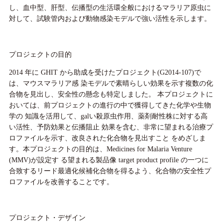
し、血中型、肝型、伝播型の生活環全般におけるマラリア原虫に
対して、試験管内および動物感染モデルで強い活性を示します。
プロジェクトの目的
2014 年に GHIT から助成を受けたプロジェクト(G2014-107)で
は、マウスマラリア感 染モデルで素晴らしい効果を示す複数の化
合物を見出し、安全性の懸念も特定しました。 本プロジェクトに
おいては、前プロジェクトの進行の中で獲得してきた化学や生物
学の 知識を活用して、galい殺原虫作用、薬剤耐性株に対する高
い活性、予防効果と伝播阻止 効果を含む、非常に望まれる治療プ
ロファイルを示す、改良された化合物を見出すこと をめざしま
す。本プロジェクトの目的は、Medicines for Malaria Venture
(MMV)が設定す る望まれる製品像 target product profile の一つに
合致するリード最適化候補化合物を得るよう、化合物の安全性プ
ロファイルを改善することです。
プロジェクト・デザイン