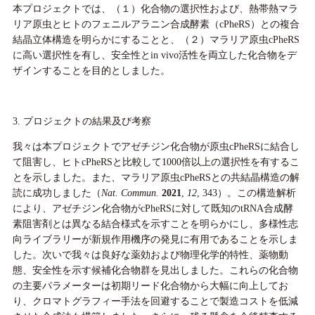
本プロジェクトでは、（１）化合物の選択性および、熱帯熱マラ
リア原虫とヒトのフェニルアラニン合成酵素（cPheRS）との複合
結晶立体構造を明らかにすることと、（２）マラリア原虫cPheRS
に高い選択性を有し、安全性とin vivo活性を両立した化合物をデ
ザインすることを目的としました。
3. プロジェクトの結果及び考察
我々は本プロジェクトでアゼチジン化合物が原虫cPheRSに結合し
て阻害し、ヒトcPheRSと比較して1000倍以上の選択性を有するこ
とを示しました。また、マラリア原虫cPheRSとの共結晶構造の解
読に成功しました（
Nat. Commun.
2021
,
12
, 343）。この構造解析
により、アゼチジン化合物がcPheRSに対して既知のtRNA合成酵
素阻害剤とは異なる結合様式を示すことを明らかにし、多様性志
向ライブラリーが新規作用機序の発見に有用であることを示しま
した。次いで我々は良好な薬効および物理化学的特性、薬物動
態、安全性を示す候補化合物群を見出しました。これらの化合物
の主要パラメーターは初期リード化合物から大幅に向上してお
り、クロマトグラフィー手法を回避することで製造コストを低減