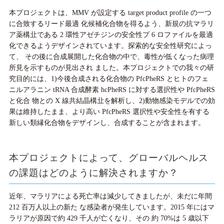
本プロジェクトは、MMV が設定する target product profile の一つ
に合致するリード最適 化候補化合物を得るよう、新規の抗マラリ
ア薬構㐀である 2 環性アゼチジンの安全性プ 6 ロファイルを最適
化できるようデザインされています。探索的な安全性研究によっ
て、 その後に合成展開した化合物の中で、毒性が低くなった病理
所見を示すものが見出され ました。本プロジェクトでの我々の研
究目的には、1)今後合成される化合物の PfcPheRS とヒトのフェ
ニルアラニン tRNA 合成酵素 hcPheRS に対する選択性や PfcPheRS
と化合 物との X 線共結晶構㐀を解析し、2)動物感染モデルでの効
果は維持したまま、より高い PfcPheRS 選択性や安全性を有する
新しい類縁化合物をデザインし、合成することが含まれます。
本プロジェクトによって、グローバルヘルス
の課題はどのように解決されますか？
近年、マラリアによる死亡率は減少してきましたが、未だに年間
212 百万人以上の新た な感染者が発生しています。2015 年にはマ
ラリアが原因で約 429 千人が亡くなり、その 約 70%は 5 歳以下