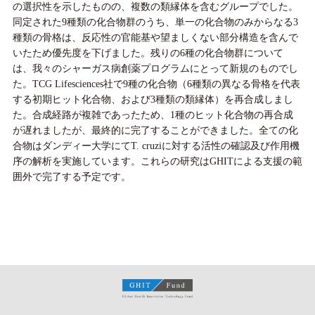
の選択性を示したものの、複数の類縁体を含むグループでした。
同定された9種類の化合物群のうち、単一の化合物のみからなる3
種類の骨格は、反応性の官能基や望ましくない部分構造を含んで
いたため優先度を下げました。残りの6種の化合物群について
は、我々のシャーガス病創薬プログラムにとって新規のものでし
た。TCG Lifesciences社で9種の化合物（6種類の異なる骨格を代表
する初期ヒット化合物、および3種類の類縁体）を再合成しまし
た。合成経路が複雑であったため、1種のヒット化合物の再合成
が遅れましたが、最終的に完了することができました。全ての化
合物はダンディー大学にてT. cruziに対する活性の確認及び作用機
序の解析を実施しています。これらの研究はGHITによる支援の範
囲外で完了する予定です。