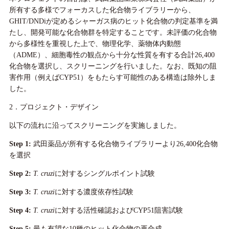
所有する多様でフォーカスした化合物ライブラリーから、
GHIT/DNDiが定めるシャーガス病のヒット化合物の判定基準を満
たし、開発可能な化合物群を特定することです。未評価の化合物
から多様性を重視した上で、物理化学、薬物体内動態
（ADME）、細胞毒性の観点から十分な性質を有する合計26,400
化合物を選択し、スクリーニングを行いました。なお、既知の阻
害作用（例えばCYP51）をもたらす可能性のある構造は除外しま
した。
2．プロジェクト・デザイン
以下の流れに沿ってスクリーニングを実施しました。
Step 1:
武田薬品が所有する化合物ライブラリーより26,400化合物
を選択
Step 2:
T. cruzi
に対するシングルポイント試験
Step 3:
T. cruzi
に対する濃度依存性試験
Step 4:
T. cruzi
に対する活性確認およびCYP51阻害試験
Step 5:
最も有望な10種のヒット化合物の再合成