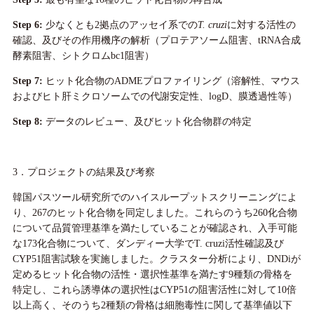
Step 6:
少なくとも2拠点のアッセイ系での
T. cruzi
に対する活性の
確認、及びその作用機序の解析（プロテアソーム阻害、tRNA合成
酵素阻害、シトクロムbc1阻害）
Step 7:
ヒット化合物のADMEプロファイリング（溶解性、マウス
およびヒト肝ミクロソームでの代謝安定性、logD、膜透過性等）
Step 8:
データのレビュー、及びヒット化合物群の特定
3．プロジェクトの結果及び考察
韓国パスツール研究所でのハイスループットスクリーニングによ
り、267のヒット化合物を同定しました。これらのうち260化合物
について品質管理基準を満たしていることが確認され、入手可能
な173化合物について、ダンディー大学でT. cruzi活性確認及び
CYP51阻害試験を実施しました。クラスター分析により、DNDiが
定めるヒット化合物の活性・選択性基準を満たす9種類の骨格を
特定し、これら誘導体の選択性はCYP51の阻害活性に対して10倍
以上高く、そのうち2種類の骨格は細胞毒性に関して基準値以下