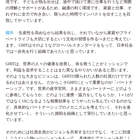
境です。 子どもが熱を出せば、途中で抜けて夜に仕事を行うなど周囲
の理解とサポートがあるため、融通の利く環境です。 家庭と仕事、そ
れぞれに全力で向き合い、限られた時間でインパクトを出すことを目
指してやっています。
國井
生産性を高めながら結果を出し、それでいながら家庭やプライ
ベートライフも大切にするという文化や習慣を作るべきだと考えてい
ます。 GHITはそのようなグローバルスタンダードをもって、日本社会
では一歩先を行く組織でありたいと思っています。
GHITは、世界の人々の健康を改善し、命を救うことがミッションで
す。利益を追求することとはまた異なるやりがいがあると思います。
そのような大きなビジョンは、GHITの限られた人数の社員だけででき
るわけはありません。 だからこそGHITにとって重要なのが「パートナ
ーシップ」です。世界の産学官民、さまざまなパートナーに どのよう
に参画してもらうか、どのように連携・協力をしてもらうか、1＋1が2
ではなく10になるような相乗効果を どうやったら生んでいけるのかな
ど、具体的なパートナーシップのメカニズムを考えていく、それを進
化させていく。 そういった挑戦を組織として実行していきたいと思っ
ています。
そのためには社員全員がビジョンを共有するだけでなく、そこに到達
しようという熱いパッションをもって、 具体的なアクションを起こし