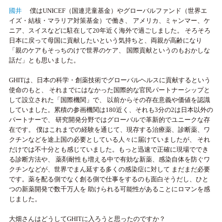
國井
僕はUNICEF（国連児童基金）やグローバルファンド（世界エ
イズ・結核・マラリア対策基金）で働き、 アメリカ、ミャンマー、ケ
ニア、スイスなどに駐在して20年近く海外で過ごしました。 そろそろ
日本に戻って母国に貢献したいという気持ちと、両親が高齢になり
「親のケアもそっちのけで世界のケア、 国際貢献というのもおかしな
話だ」とも思いました。
GHITは、日本の科学・創薬技術でグローバルヘルスに貢献するという
使命のもと、 それまでにはなかった国際的な官民パートナーシップと
して設立された「国際機関」で、 以前からその存在意義や価値を認識
していました。累積の参画機関は180近く、それも3分の2は日本以外の
パートナーで、 研究開発分野ではグローバルで革新的でユニークな存
在です。 僕はこれまでの経験を通じて、現存する治療薬、診断薬、ワ
クチンなどを途上国の必要としている人々に届けていましたが、 それ
だけでは不十分とも感じていました。もっと迅速で正確に現場ででき
る診断方法や、 薬剤耐性も増える中で有効な新薬、感染自体を防ぐワ
クチンなどが、世界でまん延する多くの感染症に対して まだまだ必要
です。薬を配る側でなく創る側で仕事をするのも面白そうだし、ひと
つの新薬開発で数千万人を 助けられる可能性があることにロマンを感
じました。
大畑さんはどうしてGHITに入ろうと思ったのですか？