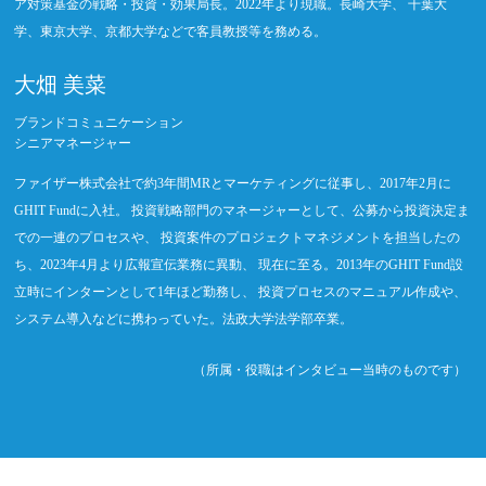
ア対策基金の戦略・投資・効果局長。2022年より現職。長崎大学、 千葉大
学、東京大学、京都大学などで客員教授等を務める。
大畑 美菜
ブランドコミュニケーション
シニアマネージャー
ファイザー株式会社で約3年間MRとマーケティングに従事し、2017年2月に
GHIT Fundに入社。 投資戦略部門のマネージャーとして、公募から投資決定ま
での一連のプロセスや、 投資案件のプロジェクトマネジメントを担当したの
ち、2023年4月より広報宣伝業務に異動、 現在に至る。2013年のGHIT Fund設
立時にインターンとして1年ほど勤務し、 投資プロセスのマニュアル作成や、
システム導入などに携わっていた。法政大学法学部卒業。
（所属・役職はインタビュー当時のものです）