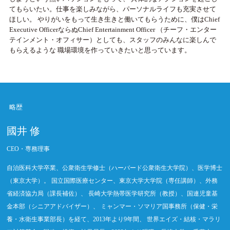
てもらいたい。仕事を楽しみながら、パーソナルライフも充実させて
ほしい。 やりがいをもって生き生きと働いてもらうために、僕はChief
Executive OfficerならぬChief Entertainment Officer （チーフ・エンター
テインメント・オフィサー）としても、スタッフのみんなに楽しんで
もらえるような 職場環境を作っていきたいと思っています。
略歴
國井 修
CEO・専務理事
自治医科大学卒業、公衆衛生学修士（ハーバード公衆衛生大学院）、医学博士
（東京大学）。 国立国際医療センター、東京大学大学院（専任講師）、外務
省経済協力局（課長補佐）、 長崎大学熱帯医学研究所（教授）、国連児童基
金本部（シニアアドバイザー）、 ミャンマー・ソマリア国事務所（保健・栄
養・水衛生事業部長）を経て、2013年より9年間、 世界エイズ・結核・マラリ