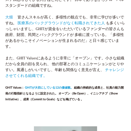
スタンダードの組織ですね。
大畑
皆さんスキルが高く、多様性の観点でも、非常に学びが多いで
すね。
医療系のバックグラウンドがなく転職されてきた人
も多くいら
っしゃいますし、GHITが資金をいただいているファンダーの皆さんも
政府、財団、民間とバックグラウンドが 多岐に渡っている。「多様性
があるからこそイノベーションが生まれるのだ」と日々感じていま
す。
また、GHIT Valuesにあるように非常に「オープン」です。小さな組織
だから全員の顔を見られ、 他の部署とのコミュニケーションがとりや
すい。風通しがいいですし、年齢も関係なく意見が言え、
チャレンジ
させてくれる組織です。
GHIT Values：
GHITが大切にしている12の価値観。
組織の持続的な成長と、社員の能力開
発の行動指針となるように設定された。 オープン（Be Open）、イニシアチブ（Show
Initiative）、成果（Commit to Goals）などを掲げている 。