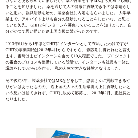
けないとあきらめていましたが、薬の営業をするMRなら文系でも働け
ることを知りました。 薬を通じて人の健康に貢献できるのは素晴らし
いと思い、就職活動を始め、製薬会社に内定をもらいました。 大学卒
業まで、アルバイトよりも自分の経験になることをしたいな、と思っ
ていた矢先、 GHITがインターンを募集していることを知りました。自
分がかつて思い描いた途上国支援に繋がったのです。
2013年6月から1年ほどGHITにインターンとして在籍したわけですが、
GHITの事業開始は2013年4月からですから、 創設期に携われたと言え
ます。当時はまだインターンを含めて10人程度でした。 プロジェクト
の審査のプロセスも整備している段階で、インターンも社員も一緒に
議論をして0から1を作る、 私の人生で大きな経験となりました。
その後約3年、製薬会社ではMRなどをして、患者さんに貢献できるや
りがいはあったものの、 途上国の人々の生活環境向上に貢献したいと
いう想いは捨てきれず、GHITに改めて応募し、 2017年2月、正社員と
なりました。