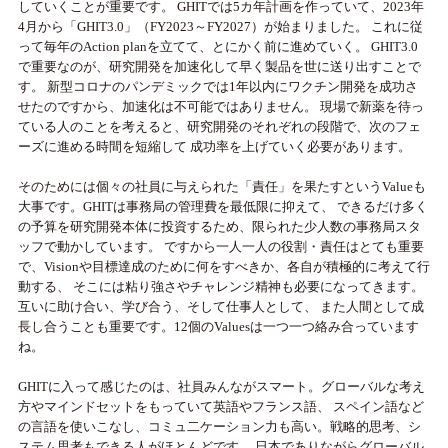
していくことが重要です。 GHITでは5カ年計画を作っていて、2023年
4月から「GHIT3.0」（FY2023～FY2027）が始まりました。 これに従
って毎年のAction planを立てて、とにかく前に進めていく。 GHIT3.0
で重要なのが、研究開発を加速化して早く製品を世に送り出すことで
す。 新型コロナのパンデミックでは1年以内にワクチン開発を成功さ
せたのですから、加速化は不可能ではありません。 現場で新薬を待っ
ている人のことを考えると、研究開発のそれぞれの段階で、次のフェ
ーズに進める時間を短縮して 成功率を上げていく必要があります。
そのためには個々の社員に与えられた「責任」を果たすというValueも
大事です。GHITは事務局の管理費を最低限に抑えて、 できるだけ多く
の予算を研究開発本体に投資するため、限られた少人数の事務局スタ
ッフで動かしています。 ですから一人一人の役割・責任はとても重要
で、Visionや目標達成のために何をすべきか、各自が積極的に考えて行
動する、 そこには粘り強さやチャレンジ精神も必要になってきます。
互いに助け合い、学び合う、そして仕事人として、 また人間として成
長し合うことも重要です。12個のValuesは一つ一つ絡み合っています
ね。
GHITに入って感じたのは、社員みんながスマート。グローバルな考え
方やマインドセットをもっていて英語やフランス語、 スペイン語など
の言語を使いこなし、コミュ二ケーション力も高い。戦略的思考、シ
ステム思考もできる人がほとんどです。 日本でありながらグローバル