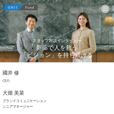
GHIT Fund Global Health Innovative Technology F
スタッフ対談インタビュー
新薬で人を救う
「ビジョン」を持ち続ける
國井 修
CEO
大畑 美菜
ブランドコミュニケーション
シニアマネージャー