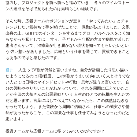
協力し、プロジェクトを前へ前へと進めていき、 各々のマイルストー
ンの達成をそばで見られたのは素晴らしい経験です。
そんな時、広報チームのポジションが空き、「やってみたい」とチャ
レンジしたい気持ちで手を挙げたことで、 異動が決まりました。文系
出身の上、GHITでのインターンをするまでグローバルヘルスをよく知
らなかった私としては、 常々、子どもから年配の方まで病気で苦しむ
患者さんがいて、治療薬が行き届かない現状を知ってもらいたいとい
う 強い想いがありました。広報という仕事を通じて、貢献できること
もあるのではと感じたのです。
國井
人生って8割が偶然と言いますね。自分が計画したり思い描い
たようになるのは2割程度。 この8割がうまい方向にいく人とそうでな
い人とでは日頃のマインドセットや行動・思考が違うと言います。 自
分の興味ややりたいことがわかっていて、それを周囲に伝えていたこ
とが今回の大畑さんの部署異動という 人生のひとつの転機を生んだの
だと思います。言葉に出して伝えていなかったら、この偶然は起きな
かったでしょう。 また普段から周囲に信頼され、仕事への誠実さや情
熱があったからこそ、 この重要な仕事も任せてみようとなったのだと
思います。
投資チームから広報チームに移ってみていかがですか？